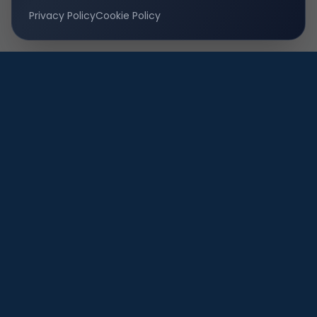
Privacy Policy
Cookie Policy
Dal
2013
specialisti nella pianificazione di
strategie e processi di
vendita multicanale
.
NovaHolding Srl
P. IVA 03712230790
Via Privata Del Gonfalone 3
Milano (MI) 20123